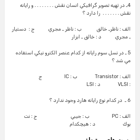
4ـ در تهيه تصوير گرافيكي انسان نقش . . . . . . . . و رايانه
نقش . . . . . . . را دارد ؟
الف : ناظرـ خالق ب : ناظر ـ مجري ج : دستيار
ـ مجري د : خالق ـ ابزار
5 ـ در نسل سوم رايانه از كدام عنصر الكترو نيكي استفاده
مي شد ؟
الف : Transistor ب : IC ج
: VLSI د : LSI
6 ـ در كدام نوع رايانه هارد وجود ندارد ؟
الف : PC ب : جيبي ج : نت
بوك د : هيچكدام