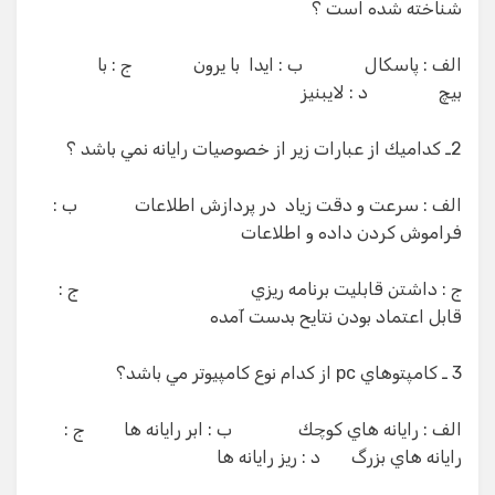
شناخته شده است ؟
الف : پاسكال ب : ايدا با يرون ج : با
بيچ د : لايبنيز
2ـ كداميك از عبارات زير از خصوصيات رايانه نمي باشد ؟
الف : سرعت و دقت زياد در پردازش اطلاعات ب :
فراموش كردن داده و اطلاعات
ج : داشتن قابليت برنامه ريزي ج :
قابل اعتماد بودن نتايح بدست آمده
3 ـ كامپتوهاي pc از كدام نوع كامپيوتر مي باشد؟
الف : رايانه هاي كوچك ب : ابر رايانه ها ج :
رايانه هاي بزرگ د : ريز رايانه ها