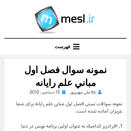
Ski
t
conten
فهرست
نمونه سوال فصل اول
مباني علم رايانه
Posted
by
علی مهرپرور
13 دسامبر , 2012
on
نمونه سوالات تستی فصل اول مباني علم رايانه برای شما
عزیزان آماده شده است.
1ـ افرادزير كداميك به عنوان اولين برنامه نويس در دنيا