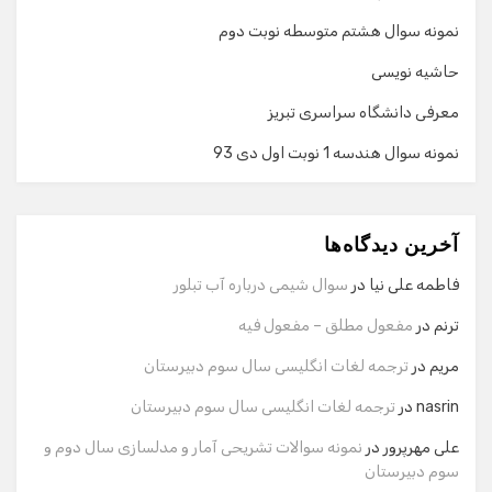
نمونه سوال هشتم متوسطه نوبت دوم
حاشیه نویسی
معرفی دانشگاه سراسری تبریز
نمونه سوال هندسه 1 نوبت اول دی 93
گفت‌وگو با دستیار هوشمند
دستیار هوشمند
آخرین دیدگاه‌ها
سلام! برای شروع گفت‌وگو لطفاً شماره تماس یا ایمیل خود را
وارد کنید.
فاطمه علی نیا
در
سوال شیمی درباره آب تبلور
نام
ترنم
در
مفعول مطلق – مفعول فیه
مریم
در
ترجمه لغات انگلیسی سال سوم دبیرستان
شماره تماس
nasrin
در
ترجمه لغات انگلیسی سال سوم دبیرستان
علی مهرپرور
در
نمونه سوالات تشریحی آمار و مدلسازی سال دوم و
سوم دبیرستان
ایمیل