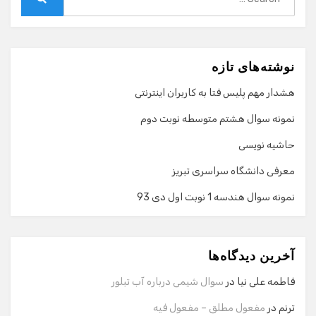
for:
Search
نوشته‌های تازه
هشدار مهم پلیس فتا به کاربران اینترنتی
نمونه سوال هشتم متوسطه نوبت دوم
حاشیه نویسی
معرفی دانشگاه سراسری تبریز
نمونه سوال هندسه 1 نوبت اول دی 93
گفت‌وگو با دستیار هوشمند
دستیار هوشمند
آخرین دیدگاه‌ها
سلام! برای شروع گفت‌وگو لطفاً شماره تماس یا ایمیل خود را
وارد کنید.
فاطمه علی نیا
در
سوال شیمی درباره آب تبلور
نام
ترنم
در
مفعول مطلق – مفعول فیه