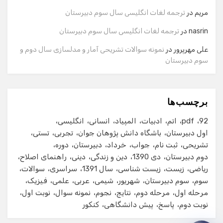
مریم
در
ترجمه لغات انگلیسی سال سوم دبیرستان
شماره تماس
nasrin
در
ترجمه لغات انگلیسی سال سوم دبیرستان
علی مهرپرور
در
نمونه سوالات تشریحی آمار و مدلسازی سال دوم و
سوم دبیرستان
ایمیل
برچسب‌ها
شروع گفت‌وگو
92
pdf
اتم
ادبیات
المپیاد
انسانی
انگلیسی
اول دبیرستان
باشگاه دانش پژوهان جوان
تجربی
تستی
تشریحی
ثبت نام
جواب
خرداد
دبیرستان
دوره
دوم دبیرستان
دی 1390
دین و زندگی
دینی
راهنمای اصلاح
ریاضی
زیست
زیست شناسی
سال 1391
سراسری
سوالات
سوم
سوم دبیرستان
شهریور
شیمی
عربی
علمی
فیزیک
مرحله اول
مرحله دوم
نتایج
نجوم
نمونه سوال
نوبت اول
نوبت دوم
پاسخ
پیش دانشگاهی
کنکور