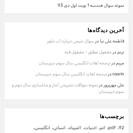
نمونه سوال هندسه 1 نوبت اول دی 93
گفت‌وگو با دستیار هوشمند
دستیار هوشمند
آخرین دیدگاه‌ها
سلام! برای شروع گفت‌وگو لطفاً شماره تماس یا ایمیل خود را
وارد کنید.
فاطمه علی نیا
در
سوال شیمی درباره آب تبلور
نام
ترنم
در
مفعول مطلق – مفعول فیه
مریم
در
ترجمه لغات انگلیسی سال سوم دبیرستان
شماره تماس
nasrin
در
ترجمه لغات انگلیسی سال سوم دبیرستان
علی مهرپرور
در
نمونه سوالات تشریحی آمار و مدلسازی سال دوم و
سوم دبیرستان
ایمیل
برچسب‌ها
شروع گفت‌وگو
92
pdf
اتم
ادبیات
المپیاد
انسانی
انگلیسی