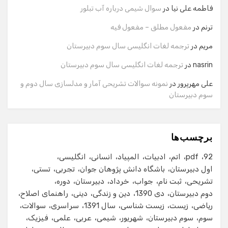
وارد کنید.
فاطمه علی نیا
در
سوال شیمی درباره آب تبلور
نام
ترنم
در
مفعول مطلق – مفعول فیه
مریم
در
ترجمه لغات انگلیسی سال سوم دبیرستان
شماره تماس
nasrin
در
ترجمه لغات انگلیسی سال سوم دبیرستان
علی مهرپرور
در
نمونه سوالات تشریحی آمار و مدلسازی سال دوم و
سوم دبیرستان
ایمیل
برچسب‌ها
شروع گفت‌وگو
92
pdf
اتم
ادبیات
المپیاد
انسانی
انگلیسی
اول دبیرستان
باشگاه دانش پژوهان جوان
تجربی
تستی
تشریحی
ثبت نام
جواب
خرداد
دبیرستان
دوره
دوم دبیرستان
دی 1390
دین و زندگی
دینی
راهنمای اصلاح
ریاضی
زیست
زیست شناسی
سال 1391
سراسری
سوالات
سوم
سوم دبیرستان
شهریور
شیمی
عربی
علمی
فیزیک