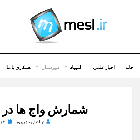
خانه
اخبار علمی
المپیاد
دبیرستان
همکاری با ما
شمارش واج ها در 
osted
by
علی مهرپرور
6 ژانویه , 2013
on