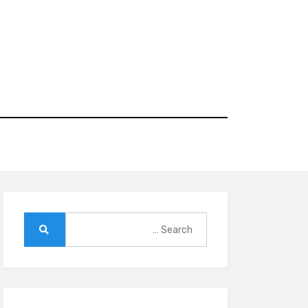
Ski
t
conten
Search
for:
Search