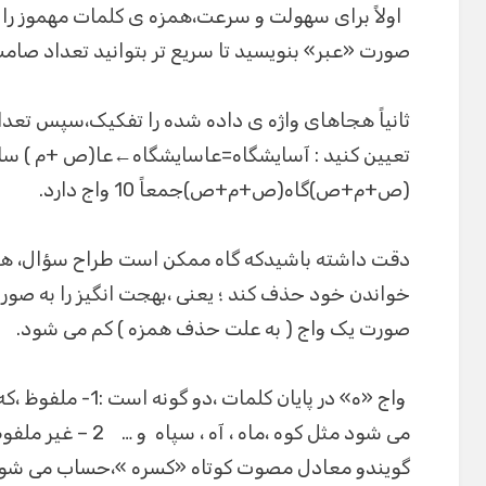
اولاً برای سهولت و سرعت،همزه ی کلمات مهموز را به 
صورت «عبر» بنویسید تا سریع تر بتوانید تعداد صام
ثانیاً هجاهای واژه ی داده شده را تفکیک،سپس تعد
تعیین کنید : آسایشگاه=عاسایشگاه←عا(ص +م ) س
(ص+م+ص)گاه(ص+م+ص)جمعاً 10 واج دارد.
دقت داشته باشیدکه گاه ممکن است طراح سؤال، همز
خواندن خود حذف کند ؛ یعنی ،بهجت انگیز را به صورت
صورت یک واج ( به علت حذف همزه ) کم می شود.
واج «ه» در پایان کل
می شود مثل کوه ،ماه 
گویندو معادل مصوت کوتاه «کسره »،حساب می شود 