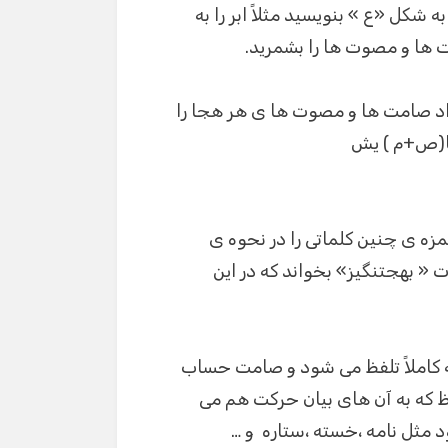
شکل «ع » بنویسید مثلاً ابر را به
ت ها و مصوت ها را بشمرید.
اد صامت ها و مصوت ها ی هر هجا را
ا(ص+م ) یش
ه ی چنین کلماتی را در نحوه ی
 « بهجتنگیز» بخواند که در این
مات ،دو گونه است :1- ملفوظ ،که کاملاً تلفظ می شود و صامت حساب
، آه ، سپاه و … 2 – غیر ملفوظ که به آن های بیان حرکت هم می
مثل نامه ،خسته ،ستاره و …