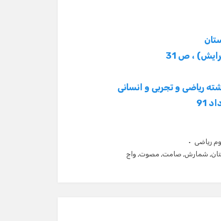
 91
م ریاضی
ان
,
شمارش
,
صامت
,
مصوت
,
واج