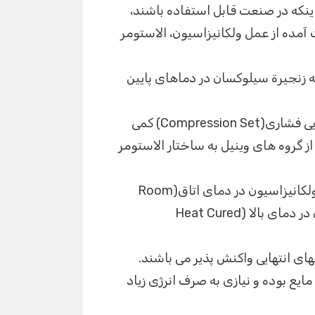
نکه در صنعت قابل استفاده باشند،
آمده از عمل ولکانیزاسیون، الاستومر
ه زنجیرة سیلوکسان در دماهای پایین
صمغ های مورد استفاده در تولید الاستومرها از مانایی فشاری(Compression Set) کمی
ز گروه های وینیل به ساختار الاستومر
ولکانیزاسیون الاستومرهای سیلیکون به دو صورت، ولکانیزاسیون در دمای اتاق(Room
Temprature Vulcanization=RTV) و ولکانیزاسیون در دمای بالا (Heat Cured
مایع بوده و نیازی به صرف انرژی زیاد