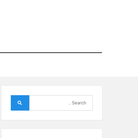
Ski
t
conten
Search
for:
Search