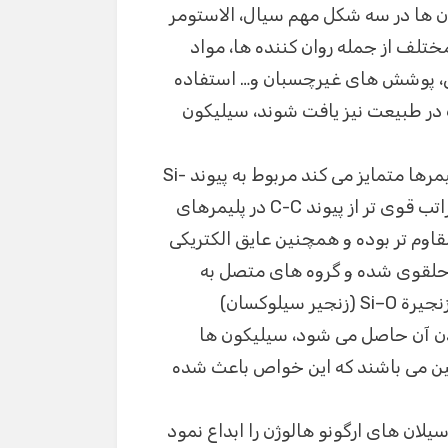
ا تعدیل طول زنجیره(Si-O) سیلیکون ها در سه شکل مهم سیال، الاستومر
مختلف از جمله روان کننده ها، مواد
کی، پوشش های غیرچسبان و… استفاده
در طبیعت نیز یافت شوند، سیلیکون
خواص منحصر به فرد سیلیکونها که آنها را از سایر پلیمرها متمایز می کند مربوط به پیوند Si-
O موجود در ساختار آنها می باشد زیرا این پیوند به مراتب قوی تر از پیوند C-C در پلیمرهای
قاوم تر بوده و همچنین عایق الکتریکی
اوه بر این زنجیرة Si -O به راحتی حلقوی شده و گروه های متصل به
یلوکسان)
دن آن حاصل می شود، سیلیکون ها
ن می باشند که این خواص باعث شده
د سیلان های ارگونو هالوژن را ابداع نمود