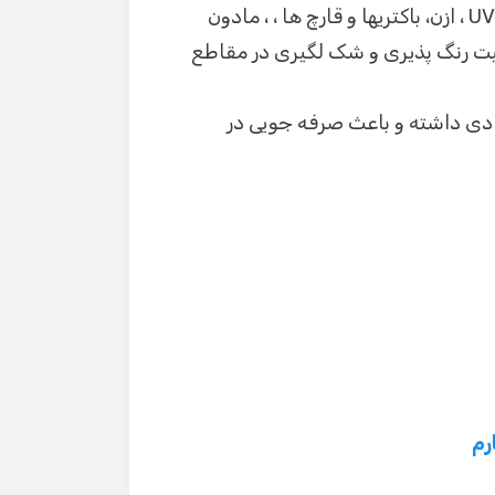
الاستومرهای سیلیکون در برابر اشعه ماورای بنفش UV ، ازن، باکتریها و قارچ ها ، ، مادون
لیت رنگ پذیری و شک لگیری در مقاطع
ادی داشته و باعث صرفه جویی در
رم