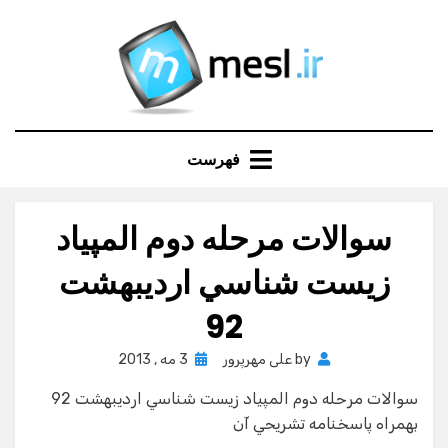
Ski
t
conten
فهرست
سوالات مرحله دوم المپياد
زيست شناسي ارديبهشت
92
Posted
by
علی مهرپرور
3 مه , 2013
on
سوالات مرحله دوم المپياد زيست شناسي ارديبهشت 92
بهمراه پاسخنامه تشريحي آن