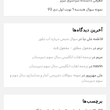
معرفی دانشگاه سراسری تبریز
نمونه سوال هندسه 1 نوبت اول دی 93
گفت‌وگو با دستیار هوشمند
دستیار هوشمند
آخرین دیدگاه‌ها
سلام! برای شروع گفت‌وگو لطفاً شماره تماس یا ایمیل خود را
وارد کنید.
فاطمه علی نیا
در
سوال شیمی درباره آب تبلور
نام
ترنم
در
مفعول مطلق – مفعول فیه
مریم
در
ترجمه لغات انگلیسی سال سوم دبیرستان
شماره تماس
nasrin
در
ترجمه لغات انگلیسی سال سوم دبیرستان
علی مهرپرور
در
نمونه سوالات تشریحی آمار و مدلسازی سال دوم و
سوم دبیرستان
ایمیل
برچسب‌ها
شروع گفت‌وگو