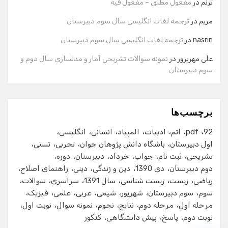
ترنم
در
مفعول مطلق – مفعول فیه
مریم
در
ترجمه لغات انگلیسی سال سوم دبیرستان
شماره تماس
nasrin
در
ترجمه لغات انگلیسی سال سوم دبیرستان
علی مهرپرور
در
نمونه سوالات تشریحی آمار و مدلسازی سال دوم و
سوم دبیرستان
ایمیل
برچسب‌ها
شروع گفت‌وگو
92
pdf
اتم
ادبیات
المپیاد
انسانی
انگلیسی
اول دبیرستان
باشگاه دانش پژوهان جوان
تجربی
تستی
تشریحی
ثبت نام
جواب
خرداد
دبیرستان
دوره
دوم دبیرستان
دی 1390
دین و زندگی
دینی
راهنمای اصلاح
ریاضی
زیست
زیست شناسی
سال 1391
سراسری
سوالات
سوم
سوم دبیرستان
شهریور
شیمی
عربی
علمی
فیزیک
مرحله اول
مرحله دوم
نتایج
نجوم
نمونه سوال
نوبت اول
نوبت دوم
پاسخ
پیش دانشگاهی
کنکور