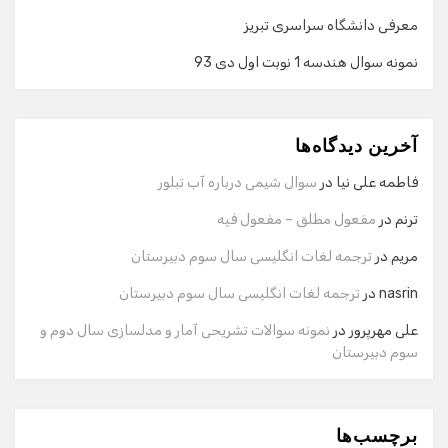
معرفی دانشگاه سراسری تبریز
نمونه سوال هندسه 1 نوبت اول دی 93
گفت‌وگو با دستیار هوشمند
دستیار هوشمند
آخرین دیدگاه‌ها
سلام! برای شروع گفت‌وگو لطفاً شماره تماس یا ایمیل خود را
وارد کنید.
فاطمه علی نیا
در
سوال شیمی درباره آب تبلور
نام
ترنم
در
مفعول مطلق – مفعول فیه
مریم
در
ترجمه لغات انگلیسی سال سوم دبیرستان
شماره تماس
nasrin
در
ترجمه لغات انگلیسی سال سوم دبیرستان
علی مهرپرور
در
نمونه سوالات تشریحی آمار و مدلسازی سال دوم و
سوم دبیرستان
ایمیل
برچسب‌ها
شروع گفت‌وگو