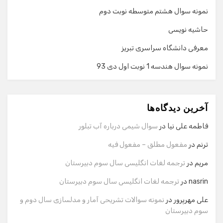
نمونه سوال هشتم متوسطه نوبت دوم
حاشیه نویسی
معرفی دانشگاه سراسری تبریز
نمونه سوال هندسه 1 نوبت اول دی 93
گفت‌وگو با دستیار هوشمند
دستیار هوشمند
آخرین دیدگاه‌ها
سلام! برای شروع گفت‌وگو لطفاً شماره تماس یا ایمیل خود را
وارد کنید.
فاطمه علی نیا
در
سوال شیمی درباره آب تبلور
نام
ترنم
در
مفعول مطلق – مفعول فیه
مریم
در
ترجمه لغات انگلیسی سال سوم دبیرستان
شماره تماس
nasrin
در
ترجمه لغات انگلیسی سال سوم دبیرستان
علی مهرپرور
در
نمونه سوالات تشریحی آمار و مدلسازی سال دوم و
سوم دبیرستان
ایمیل