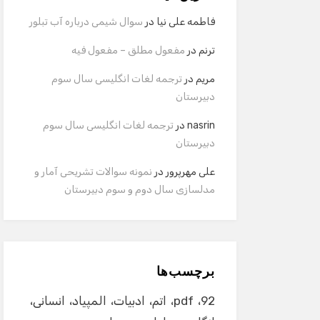
فاطمه علی نیا
در
سوال شیمی درباره آب تبلور
ترنم
در
مفعول مطلق – مفعول فیه
مریم
در
ترجمه لغات انگلیسی سال سوم
دبیرستان
nasrin
در
ترجمه لغات انگلیسی سال سوم
دبیرستان
علی مهرپرور
در
نمونه سوالات تشریحی آمار و
مدلسازی سال دوم و سوم دبیرستان
برچسب‌ها
92
pdf
اتم
ادبیات
المپیاد
انسانی