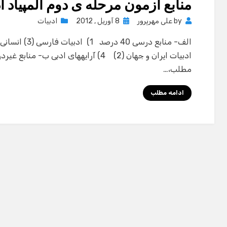
منابع آزمون مرحله ی دوم المپیاد اد
Posted
by
علی مهرپرور
8 آوریل , 2012
ادبیات
on
مطلب،…
ادامه مطلب