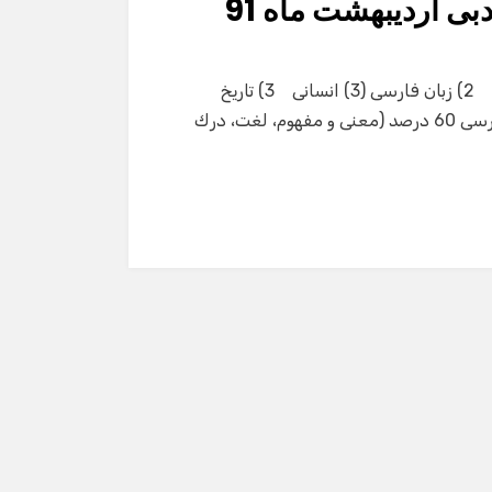
بی اردیبهشت ماه 91
الف- منابع درسی 40 درصد 1) ادبیات فارسی (3) انسانی 2) زبان فارسی (3) انسانی 3) تاریخ
ادبیات ایران و جهان (2) 4) آرایه­های ادبی ب- منابع غیردرسی 60 درصد (معنی و مفهوم، لغت، درك