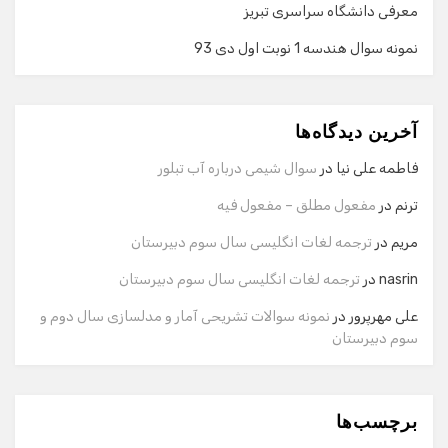
معرفی دانشگاه سراسری تبریز
نمونه سوال هندسه 1 نوبت اول دی 93
گفت‌وگو با دستیار هوشمند
دستیار هوشمند
آخرین دیدگاه‌ها
سلام! برای شروع گفت‌وگو لطفاً شماره تماس یا ایمیل خود را
وارد کنید.
فاطمه علی نیا
در
سوال شیمی درباره آب تبلور
نام
ترنم
در
مفعول مطلق – مفعول فیه
مریم
در
ترجمه لغات انگلیسی سال سوم دبیرستان
شماره تماس
nasrin
در
ترجمه لغات انگلیسی سال سوم دبیرستان
علی مهرپرور
در
نمونه سوالات تشریحی آمار و مدلسازی سال دوم و
سوم دبیرستان
ایمیل
برچسب‌ها
شروع گفت‌وگو