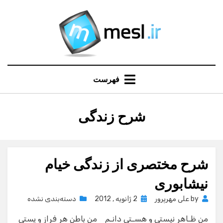
Ski
t
conten
فهرست
:
برچسب
شرح زندگی
شرح مختصری از زندگی خیام
نیشابوری
Posted
by
علی مهرپرور
2 ژانویه , 2012
دسته‌بندی نشده
on
من ظـاهر نیستی و هسـتی دانـم من باطن هر فراز و پستی