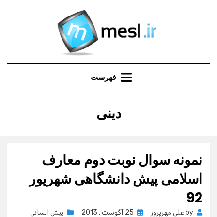
Ski
t
conten
فهرست
:
دینی
برچسب
نمونه سوال نوبت دوم معارف
اسلامی پیش دانشگاهی شهریور
92
Posted
by
علی مهرپرور
25 آگوست , 2013
پیش انسانی