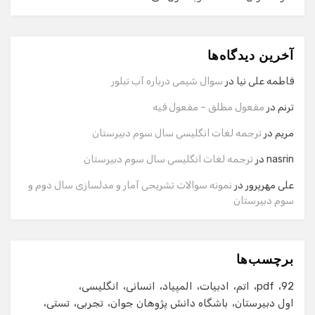
دستیار هوشمند
آخرین دیدگاه‌ها
سلام! برای شروع گفت‌وگو لطفاً شماره تماس یا ایمیل خود را
وارد کنید.
فاطمه علی نیا
در
سوال شیمی درباره آب تبلور
نام
ترنم
در
مفعول مطلق – مفعول فیه
مریم
در
ترجمه لغات انگلیسی سال سوم دبیرستان
شماره تماس
nasrin
در
ترجمه لغات انگلیسی سال سوم دبیرستان
علی مهرپرور
در
نمونه سوالات تشریحی آمار و مدلسازی سال دوم و
سوم دبیرستان
ایمیل
برچسب‌ها
شروع گفت‌وگو
92
pdf
اتم
ادبیات
المپیاد
انسانی
انگلیسی
اول دبیرستان
باشگاه دانش پژوهان جوان
تجربی
تستی