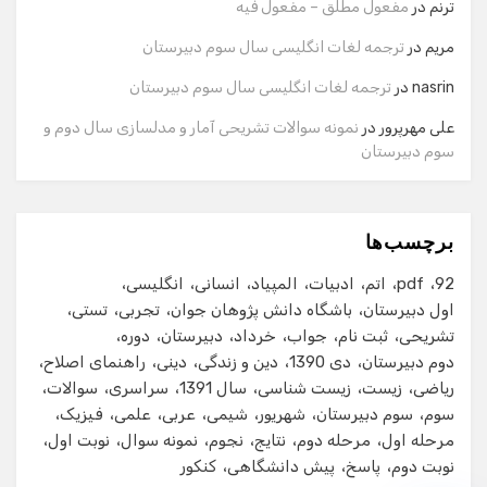
ترنم
در
مفعول مطلق – مفعول فیه
مریم
در
ترجمه لغات انگلیسی سال سوم دبیرستان
شماره تماس
nasrin
در
ترجمه لغات انگلیسی سال سوم دبیرستان
علی مهرپرور
در
نمونه سوالات تشریحی آمار و مدلسازی سال دوم و
سوم دبیرستان
ایمیل
برچسب‌ها
شروع گفت‌وگو
92
pdf
اتم
ادبیات
المپیاد
انسانی
انگلیسی
اول دبیرستان
باشگاه دانش پژوهان جوان
تجربی
تستی
تشریحی
ثبت نام
جواب
خرداد
دبیرستان
دوره
دوم دبیرستان
دی 1390
دین و زندگی
دینی
راهنمای اصلاح
ریاضی
زیست
زیست شناسی
سال 1391
سراسری
سوالات
سوم
سوم دبیرستان
شهریور
شیمی
عربی
علمی
فیزیک
مرحله اول
مرحله دوم
نتایج
نجوم
نمونه سوال
نوبت اول
نوبت دوم
پاسخ
پیش دانشگاهی
کنکور