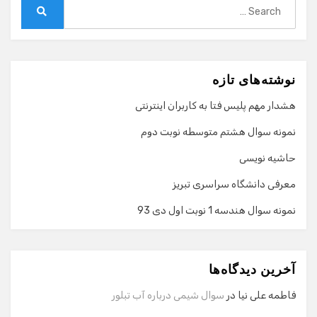
Search
for:
Search
نوشته‌های تازه
هشدار مهم پلیس فتا به کاربران اینترنتی
نمونه سوال هشتم متوسطه نوبت دوم
حاشیه نویسی
معرفی دانشگاه سراسری تبریز
نمونه سوال هندسه 1 نوبت اول دی 93
گفت‌وگو با دستیار هوشمند
دستیار هوشمند
آخرین دیدگاه‌ها
سلام! برای شروع گفت‌وگو لطفاً شماره تماس یا ایمیل خود را
وارد کنید.
فاطمه علی نیا
در
سوال شیمی درباره آب تبلور
نام