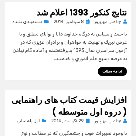
نتایج کنکور 1393 اعلام شد
Posted
by
علی مهرپرور
8 سپتامبر , 2014
دسته‌بندی نشده
on
با حمد و سپاس به درگاه خداوند دانا و تواناي مطلق و با
عرض تبريك و تهنيت به خواهران و برادران عزيزي كه در
آزمون سراسري سال 1393 پذيرفته‌شده و آماده گام نهادن
به عرصه وسيع علم اندوزي و خدمت…
ادامه مطلب
افزایش قیمت کتاب های راهنمایی
( دروه اول متوسطه )
Posted
by
علی مهرپرور
29 آگوست , 2014
اول راهنمایی
on
با وجود تغییرات خوب و چشمگیری که در مطالب و نوع