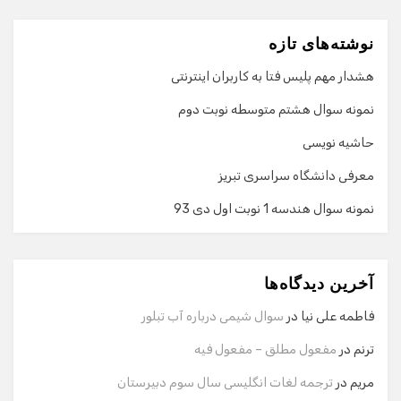
نوشته‌های تازه
هشدار مهم پلیس فتا به کاربران اینترنتی
نمونه سوال هشتم متوسطه نوبت دوم
حاشیه نویسی
معرفی دانشگاه سراسری تبریز
نمونه سوال هندسه 1 نوبت اول دی 93
گفت‌وگو با دستیار هوشمند
دستیار هوشمند
آخرین دیدگاه‌ها
سلام! برای شروع گفت‌وگو لطفاً شماره تماس یا ایمیل خود را
وارد کنید.
فاطمه علی نیا
در
سوال شیمی درباره آب تبلور
نام
ترنم
در
مفعول مطلق – مفعول فیه
مریم
در
ترجمه لغات انگلیسی سال سوم دبیرستان