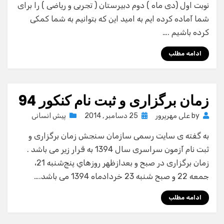
نوبت اول (دی ماه ) دوم دبیرستان ( تجربی و ریاضی ) را برای
شما آماده کرده ایم به امید این که بتوانیم به شما کمکی
کرده باشیم .…
ادامه مطلب
زمان برگزاری و ثبت نام کنکور 94
Posted
by
علی مهرپرور
25 دسامبر , 2014
پیش انسانی
on
به گفته ی سایت رسمی سازمان سنجش زمان برگزاری و
ثبت نام آزمون سراسری سال 1394 به قرار زیر می باشد .
زمان برگزاری در صبح و بعدازظهر روزهاي پنج‌شنبه 21،
جمعه 22 و صبح شنبه 23 خردادماه 1394 می باشد.…
ادامه مطلب