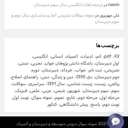
شماره تماس
nasrin
در
ترجمه لغات انگلیسی سال سوم دبیرستان
علی مهرپرور
در
نمونه سوالات تشریحی آمار و مدلسازی سال دوم و
سوم دبیرستان
ایمیل
برچسب‌ها
شروع گفت‌وگو
92
pdf
اتم
ادبیات
المپیاد
انسانی
انگلیسی
اول دبیرستان
باشگاه دانش پژوهان جوان
تجربی
تستی
تشریحی
ثبت نام
جواب
خرداد
دبیرستان
دوره
دوم دبیرستان
دی 1390
دین و زندگی
دینی
راهنمای اصلاح
ریاضی
زیست
زیست شناسی
سال 1391
سراسری
سوالات
سوم
سوم دبیرستان
شهریور
شیمی
عربی
علمی
فیزیک
مرحله اول
مرحله دوم
نتایج
نجوم
نمونه سوال
نوبت اول
نوبت دوم
پاسخ
پیش دانشگاهی
کنکور
© 2021 نمونه سوال دروس متوسطه و دبیرستان و المپیاد