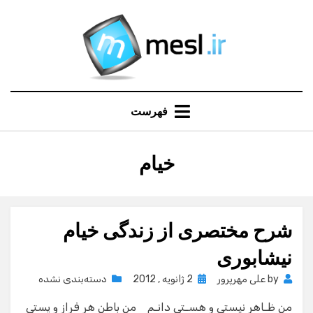
Ski
t
conten
فهرست
:
خیام
برچسب
شرح مختصری از زندگی خیام
نیشابوری
Posted
by
علی مهرپرور
2 ژانویه , 2012
دسته‌بندی نشده
on
من ظـاهر نیستی و هسـتی دانـم من باطن هر فراز و پستی