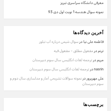
معرفی دانشگاه سراسری تبریز
نمونه سوال هندسه 1 نوبت اول دی 93
گفت‌وگو با دستیار هوشمند
دستیار هوشمند
آخرین دیدگاه‌ها
سلام! برای شروع گفت‌وگو لطفاً شماره تماس یا ایمیل خود را
وارد کنید.
فاطمه علی نیا
در
سوال شیمی درباره آب تبلور
نام
ترنم
در
مفعول مطلق – مفعول فیه
مریم
در
ترجمه لغات انگلیسی سال سوم دبیرستان
شماره تماس
nasrin
در
ترجمه لغات انگلیسی سال سوم دبیرستان
علی مهرپرور
در
نمونه سوالات تشریحی آمار و مدلسازی سال دوم و
سوم دبیرستان
ایمیل
برچسب‌ها
شروع گفت‌وگو