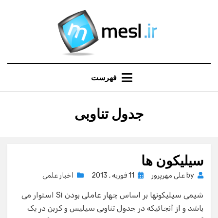
Ski
t
conten
فهرست
:
برچسب
جدول تناوبی
سیلیکون ها
Posted
by
علی مهرپرور
11 فوریه , 2013
اخبار علمی
on
شیمی سیلیکونها بر اساس چهار عاملی بودن Si استوار می
باشد و از آنجائیکه در جدول تناوبی سیلیس و کربن در یک