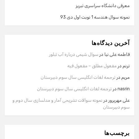
معرفی دانشگاه سراسری تبریز
نمونه سوال هندسه 1 نوبت اول دی 93
گفت‌وگو با دستیار هوشمند
دستیار هوشمند
آخرین دیدگاه‌ها
سلام! برای شروع گفت‌وگو لطفاً شماره تماس یا ایمیل خود را
وارد کنید.
فاطمه علی نیا
در
سوال شیمی درباره آب تبلور
نام
ترنم
در
مفعول مطلق – مفعول فیه
مریم
در
ترجمه لغات انگلیسی سال سوم دبیرستان
شماره تماس
nasrin
در
ترجمه لغات انگلیسی سال سوم دبیرستان
علی مهرپرور
در
نمونه سوالات تشریحی آمار و مدلسازی سال دوم و
سوم دبیرستان
ایمیل
برچسب‌ها
شروع گفت‌وگو