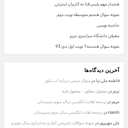
هشدار مهم پلیس فتا به کاربران اینترنتی
نمونه سوال هشتم متوسطه نوبت دوم
حاشیه نویسی
معرفی دانشگاه سراسری تبریز
نمونه سوال هندسه 1 نوبت اول دی 93
گفت‌وگو با دستیار هوشمند
دستیار هوشمند
آخرین دیدگاه‌ها
سلام! برای شروع گفت‌وگو لطفاً شماره تماس یا ایمیل خود را
وارد کنید.
فاطمه علی نیا
در
سوال شیمی درباره آب تبلور
نام
ترنم
در
مفعول مطلق – مفعول فیه
مریم
در
ترجمه لغات انگلیسی سال سوم دبیرستان
شماره تماس
nasrin
در
ترجمه لغات انگلیسی سال سوم دبیرستان
علی مهرپرور
در
نمونه سوالات تشریحی آمار و مدلسازی سال دوم و