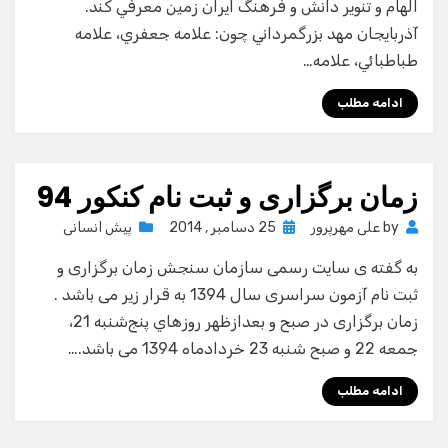
الهام و تنوير دانش و فرهنگ ايران زمين معرفي كند.
آذربايجان مهد بزرگمرداني چون: علامه جعفري، علامه
طباطبائي، علامه…
ادامه مطلب
زمان برگزاری و ثبت نام کنکور 94
Posted
by
علی مهرپرور
25 دسامبر , 2014
پیش انسانی
on
به گفته ی سایت رسمی سازمان سنجش زمان برگزاری و
ثبت نام آزمون سراسری سال 1394 به قرار زیر می باشد .
زمان برگزاری در صبح و بعدازظهر روزهاي پنج‌شنبه 21،
جمعه 22 و صبح شنبه 23 خردادماه 1394 می باشد.…
ادامه مطلب