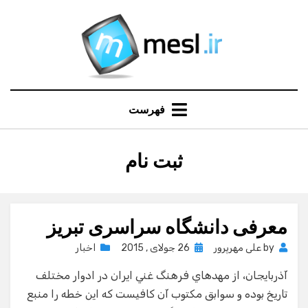
Ski
t
conten
فهرست
:
ثبت نام
برچسب
معرفی دانشگاه سراسری تبریز
Posted
by
علی مهرپرور
26 جولای , 2015
اخبار
on
آذربايجان، از مهد‌هاي فرهنگ غني ايران در ادوار مختلف
تاريخ بوده و سوابق مكتوب آن كافيست كه اين خطه را منبع