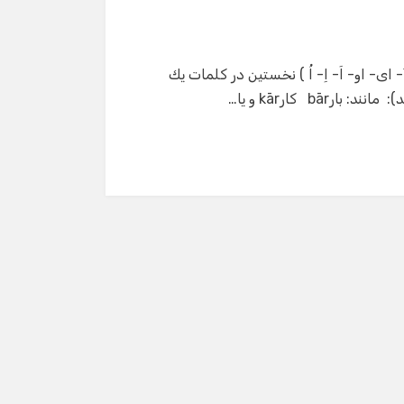
ی- او- اَ- اِ- اُ ) نخستین در كلمات یك
b كارkār و یا…