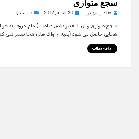
سجع متوازی
Posted
by
علی مهرپرور
20 ژانویه , 2012
دبیرستان
on
سجع متوازی و آن با تغییر دادن صامت (تمام حروف به جز آ- ا
هجایی حاصل می شود (بقیه ی واك های هجا تغییر نمی كند): مانند: بارār
ادامه مطلب