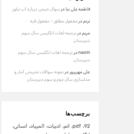
فاطمه علی نیا
در
سوال شیمی درباره آب تبلور
ترنم
در
مفعول مطلق – مفعول فیه
مریم
در
ترجمه لغات انگلیسی سال سوم
دبیرستان
nasrin
در
ترجمه لغات انگلیسی سال سوم
دبیرستان
علی مهرپرور
در
نمونه سوالات تشریحی آمار و
مدلسازی سال دوم و سوم دبیرستان
برچسب‌ها
92
pdf
اتم
ادبیات
المپیاد
انسانی