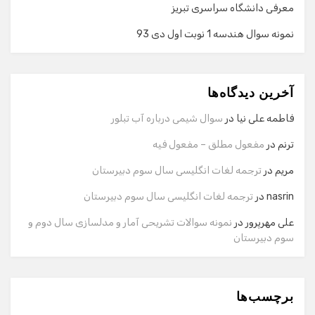
معرفی دانشگاه سراسری تبریز
نمونه سوال هندسه 1 نوبت اول دی 93
گفت‌وگو با دستیار هوشمند
دستیار هوشمند
آخرین دیدگاه‌ها
سلام! برای شروع گفت‌وگو لطفاً شماره تماس یا ایمیل خود را
وارد کنید.
فاطمه علی نیا
در
سوال شیمی درباره آب تبلور
نام
ترنم
در
مفعول مطلق – مفعول فیه
مریم
در
ترجمه لغات انگلیسی سال سوم دبیرستان
شماره تماس
nasrin
در
ترجمه لغات انگلیسی سال سوم دبیرستان
علی مهرپرور
در
نمونه سوالات تشریحی آمار و مدلسازی سال دوم و
سوم دبیرستان
ایمیل
برچسب‌ها
شروع گفت‌وگو