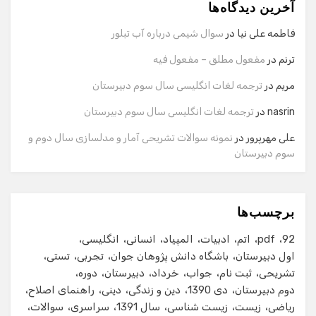
آخرین دیدگاه‌ها
سلام! برای شروع گفت‌وگو لطفاً شماره تماس یا ایمیل خود را
وارد کنید.
فاطمه علی نیا
در
سوال شیمی درباره آب تبلور
نام
ترنم
در
مفعول مطلق – مفعول فیه
مریم
در
ترجمه لغات انگلیسی سال سوم دبیرستان
شماره تماس
nasrin
در
ترجمه لغات انگلیسی سال سوم دبیرستان
علی مهرپرور
در
نمونه سوالات تشریحی آمار و مدلسازی سال دوم و
سوم دبیرستان
ایمیل
برچسب‌ها
شروع گفت‌وگو
92
pdf
اتم
ادبیات
المپیاد
انسانی
انگلیسی
اول دبیرستان
باشگاه دانش پژوهان جوان
تجربی
تستی
تشریحی
ثبت نام
جواب
خرداد
دبیرستان
دوره
دوم دبیرستان
دی 1390
دین و زندگی
دینی
راهنمای اصلاح
ریاضی
زیست
زیست شناسی
سال 1391
سراسری
سوالات