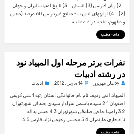
2) زبان فارسی (3) انسانی 3) تاریخ ادبیات ایران و جهان
(2) 4) آرایه­های ادبی ب- منابع غیردرسی 60 درصد (معنی
و مفهوم، لغت، درك مطلب،…
ادامه مطلب
نفرات برتر مرحله اول المپیاد نود
در رشته ادبیات
Posted
by
علی مهرپرور
14 مارس , 2012
ادبیات
on
المپیاد ادبی ردیف نام نام خانوادگی استان رتبه 1 علی كریمی
اصفهان 1 2 سیده یاسمن سزاوار سیدی جندقی شهرتهران
2 3 رامینا حاجی صادقی شهرتهران 3 4 حسن یداله
نژادچاری مازندران 4 5 محسن رحیمی نژاد فارس 5 6…
ادامه مطلب