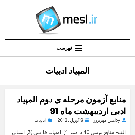
Ski
t
conten
فهرست
:
برچسب
المپیاد ادبیات
منابع آزمون مرحله ی دوم المپیاد
ادبی اردیبهشت ماه 91
Posted
by
علی مهرپرور
8 آوریل , 2012
ادبیات
on
الف- منابع درسی 40 درصد 1) ادبیات فارسی (3) انسانی