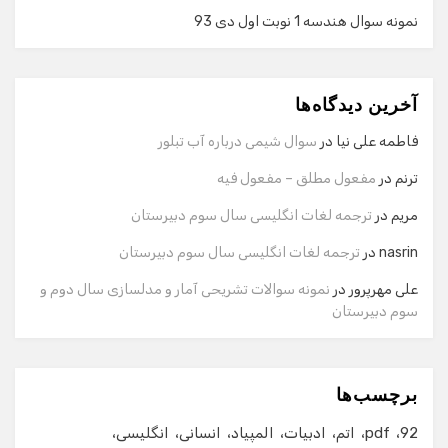
نمونه سوال هندسه 1 نوبت اول دی 93
گفت‌وگو با دستیار هوشمند
دستیار هوشمند
آخرین دیدگاه‌ها
سلام! برای شروع گفت‌وگو لطفاً شماره تماس یا ایمیل خود را
وارد کنید.
فاطمه علی نیا
در
سوال شیمی درباره آب تبلور
نام
ترنم
در
مفعول مطلق – مفعول فیه
مریم
در
ترجمه لغات انگلیسی سال سوم دبیرستان
شماره تماس
nasrin
در
ترجمه لغات انگلیسی سال سوم دبیرستان
علی مهرپرور
در
نمونه سوالات تشریحی آمار و مدلسازی سال دوم و
سوم دبیرستان
ایمیل
برچسب‌ها
شروع گفت‌وگو
92
pdf
اتم
ادبیات
المپیاد
انسانی
انگلیسی