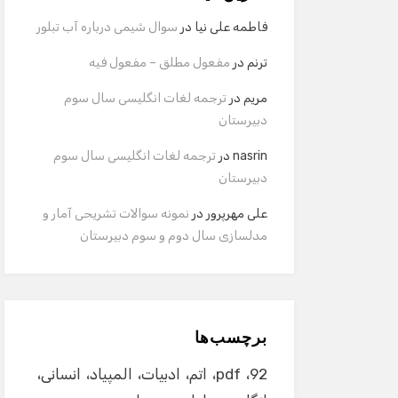
فاطمه علی نیا
در
سوال شیمی درباره آب تبلور
ترنم
در
مفعول مطلق – مفعول فیه
مریم
در
ترجمه لغات انگلیسی سال سوم
دبیرستان
nasrin
در
ترجمه لغات انگلیسی سال سوم
دبیرستان
علی مهرپرور
در
نمونه سوالات تشریحی آمار و
مدلسازی سال دوم و سوم دبیرستان
برچسب‌ها
92
pdf
اتم
ادبیات
المپیاد
انسانی