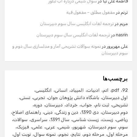
فاطمه علی نیا
در
سوال شیمی درباره آب تبلور
نام
ترنم
در
مفعول مطلق – مفعول فیه
مریم
در
ترجمه لغات انگلیسی سال سوم دبیرستان
شماره تماس
nasrin
در
ترجمه لغات انگلیسی سال سوم دبیرستان
علی مهرپرور
در
نمونه سوالات تشریحی آمار و مدلسازی سال دوم و
سوم دبیرستان
ایمیل
برچسب‌ها
شروع گفت‌وگو
92
pdf
اتم
ادبیات
المپیاد
انسانی
انگلیسی
اول دبیرستان
باشگاه دانش پژوهان جوان
تجربی
تستی
تشریحی
ثبت نام
جواب
خرداد
دبیرستان
دوره
دوم دبیرستان
دی 1390
دین و زندگی
دینی
راهنمای اصلاح
ریاضی
زیست
زیست شناسی
سال 1391
سراسری
سوالات
سوم
سوم دبیرستان
شهریور
شیمی
عربی
علمی
فیزیک
مرحله اول
مرحله دوم
نتایج
نجوم
نمونه سوال
نوبت اول