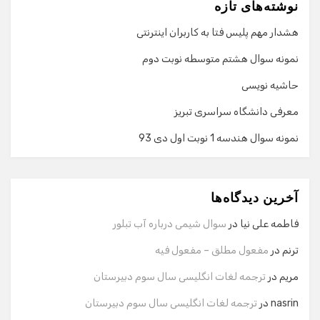
نوشته‌های تازه
هشدار مهم پلیس فتا به کاربران اینترنتی
نمونه سوال هشتم متوسطه نوبت دوم
حاشیه نویسی
معرفی دانشگاه سراسری تبریز
نمونه سوال هندسه 1 نوبت اول دی 93
گفت‌وگو با دستیار هوشمند
دستیار هوشمند
آخرین دیدگاه‌ها
سلام! برای شروع گفت‌وگو لطفاً شماره تماس یا ایمیل خود را
وارد کنید.
فاطمه علی نیا
در
سوال شیمی درباره آب تبلور
نام
ترنم
در
مفعول مطلق – مفعول فیه
مریم
در
ترجمه لغات انگلیسی سال سوم دبیرستان
شماره تماس
nasrin
در
ترجمه لغات انگلیسی سال سوم دبیرستان