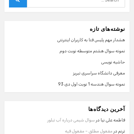
for:
Search
نوشته‌های تازه
هشدار مهم پلیس فتا به کاربران اینترنتی
نمونه سوال هشتم متوسطه نوبت دوم
حاشیه نویسی
معرفی دانشگاه سراسری تبریز
نمونه سوال هندسه 1 نوبت اول دی 93
گفت‌وگو با دستیار هوشمند
دستیار هوشمند
آخرین دیدگاه‌ها
سلام! برای شروع گفت‌وگو لطفاً شماره تماس یا ایمیل خود را
وارد کنید.
فاطمه علی نیا
در
سوال شیمی درباره آب تبلور
نام
ترنم
در
مفعول مطلق – مفعول فیه