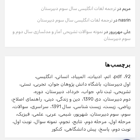
مریم
در
ترجمه لغات انگلیسی سال سوم دبیرستان
شماره تماس
nasrin
در
ترجمه لغات انگلیسی سال سوم دبیرستان
علی مهرپرور
در
نمونه سوالات تشریحی آمار و مدلسازی سال دوم و
سوم دبیرستان
ایمیل
برچسب‌ها
شروع گفت‌وگو
92
pdf
اتم
ادبیات
المپیاد
انسانی
انگلیسی
اول دبیرستان
باشگاه دانش پژوهان جوان
تجربی
تستی
تشریحی
ثبت نام
جواب
خرداد
دبیرستان
دوره
دوم دبیرستان
دی 1390
دین و زندگی
دینی
راهنمای اصلاح
ریاضی
زیست
زیست شناسی
سال 1391
سراسری
سوالات
سوم
سوم دبیرستان
شهریور
شیمی
عربی
علمی
فیزیک
مرحله اول
مرحله دوم
نتایج
نجوم
نمونه سوال
نوبت اول
نوبت دوم
پاسخ
پیش دانشگاهی
کنکور