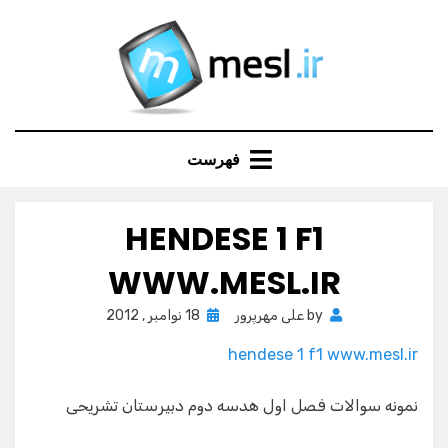
Ski
t
conten
فهرست
HENDESE 1 F1
WWW.MESL.IR
Posted
by
علی مهرپرور
18 نوامبر , 2012
on
hendese 1 f1 www.mesl.ir
نمونه سوالات فصل اول هدسه دوم دبیرستان تشریحی