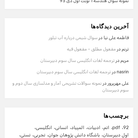
نمونه سوال هندسه 1 نوبت اول دی 93
گفت‌وگو با دستیار هوشمند
دستیار هوشمند
آخرین دیدگاه‌ها
سلام! برای شروع گفت‌وگو لطفاً شماره تماس یا ایمیل خود را
وارد کنید.
فاطمه علی نیا
در
سوال شیمی درباره آب تبلور
نام
ترنم
در
مفعول مطلق – مفعول فیه
مریم
در
ترجمه لغات انگلیسی سال سوم دبیرستان
شماره تماس
nasrin
در
ترجمه لغات انگلیسی سال سوم دبیرستان
علی مهرپرور
در
نمونه سوالات تشریحی آمار و مدلسازی سال دوم و
سوم دبیرستان
ایمیل
برچسب‌ها
شروع گفت‌وگو
92
pdf
اتم
ادبیات
المپیاد
انسانی
انگلیسی
اول دبیرستان
باشگاه دانش پژوهان جوان
تجربی
تستی