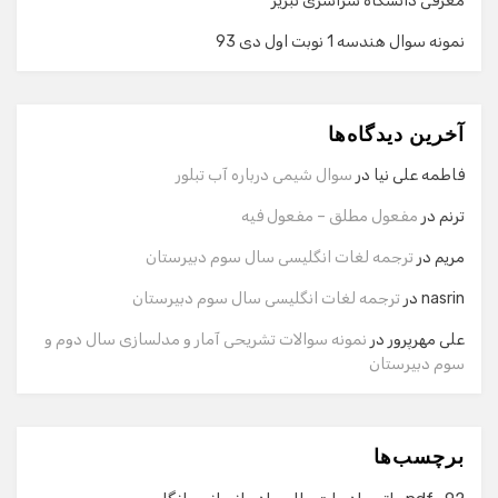
معرفی دانشگاه سراسری تبریز
نمونه سوال هندسه 1 نوبت اول دی 93
گفت‌وگو با دستیار هوشمند
دستیار هوشمند
آخرین دیدگاه‌ها
سلام! برای شروع گفت‌وگو لطفاً شماره تماس یا ایمیل خود را
وارد کنید.
فاطمه علی نیا
در
سوال شیمی درباره آب تبلور
نام
ترنم
در
مفعول مطلق – مفعول فیه
مریم
در
ترجمه لغات انگلیسی سال سوم دبیرستان
شماره تماس
nasrin
در
ترجمه لغات انگلیسی سال سوم دبیرستان
علی مهرپرور
در
نمونه سوالات تشریحی آمار و مدلسازی سال دوم و
سوم دبیرستان
ایمیل
برچسب‌ها
شروع گفت‌وگو