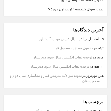
معرفی دانشگاه سراسری تبریز
نمونه سوال هندسه 1 نوبت اول دی 93
گفت‌وگو با دستیار هوشمند
دستیار هوشمند
آخرین دیدگاه‌ها
سلام! برای شروع گفت‌وگو لطفاً شماره تماس یا ایمیل خود را
وارد کنید.
فاطمه علی نیا
در
سوال شیمی درباره آب تبلور
نام
ترنم
در
مفعول مطلق – مفعول فیه
مریم
در
ترجمه لغات انگلیسی سال سوم دبیرستان
شماره تماس
nasrin
در
ترجمه لغات انگلیسی سال سوم دبیرستان
علی مهرپرور
در
نمونه سوالات تشریحی آمار و مدلسازی سال دوم و
سوم دبیرستان
ایمیل
برچسب‌ها
شروع گفت‌وگو