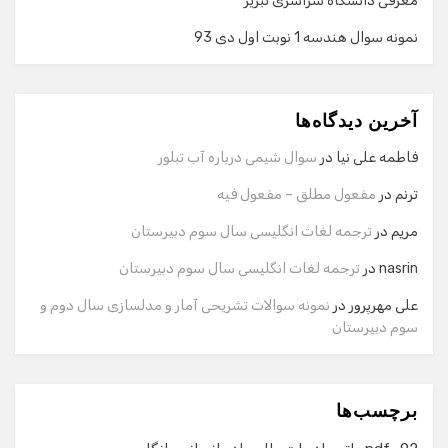
معرفی دانشگاه سراسری تبریز
نمونه سوال هندسه 1 نوبت اول دی 93
گفت‌وگو با دستیار هوشمند
دستیار هوشمند
آخرین دیدگاه‌ها
سلام! برای شروع گفت‌وگو لطفاً شماره تماس یا ایمیل خود را
وارد کنید.
فاطمه علی نیا
در
سوال شیمی درباره آب تبلور
نام
ترنم
در
مفعول مطلق – مفعول فیه
مریم
در
ترجمه لغات انگلیسی سال سوم دبیرستان
شماره تماس
nasrin
در
ترجمه لغات انگلیسی سال سوم دبیرستان
علی مهرپرور
در
نمونه سوالات تشریحی آمار و مدلسازی سال دوم و
سوم دبیرستان
ایمیل
برچسب‌ها
شروع گفت‌وگو