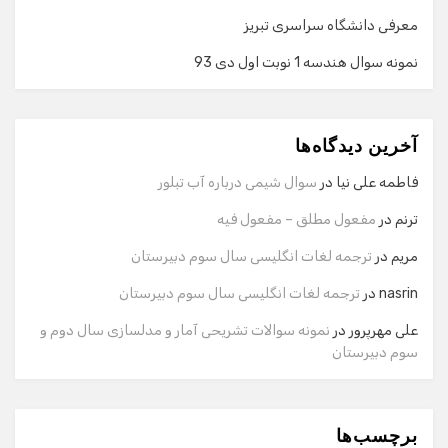
معرفی دانشگاه سراسری تبریز
نمونه سوال هندسه 1 نوبت اول دی 93
گفت‌وگو با دستیار هوشمند
دستیار هوشمند
آخرین دیدگاه‌ها
سلام! برای شروع گفت‌وگو لطفاً شماره تماس یا ایمیل خود را
وارد کنید.
فاطمه علی نیا
در
سوال شیمی درباره آب تبلور
نام
ترنم
در
مفعول مطلق – مفعول فیه
مریم
در
ترجمه لغات انگلیسی سال سوم دبیرستان
شماره تماس
nasrin
در
ترجمه لغات انگلیسی سال سوم دبیرستان
علی مهرپرور
در
نمونه سوالات تشریحی آمار و مدلسازی سال دوم و
سوم دبیرستان
ایمیل
برچسب‌ها
شروع گفت‌وگو