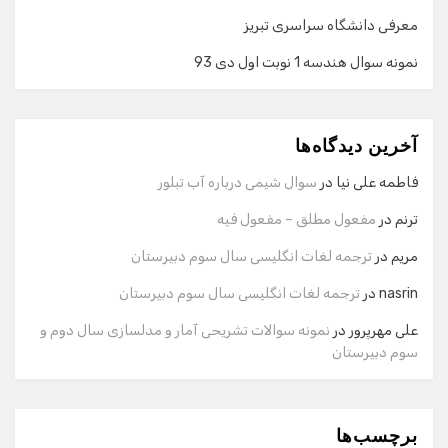
معرفی دانشگاه سراسری تبریز
نمونه سوال هندسه 1 نوبت اول دی 93
گفت‌وگو با دستیار هوشمند
دستیار هوشمند
آخرین دیدگاه‌ها
سلام! برای شروع گفت‌وگو لطفاً شماره تماس یا ایمیل خود را
وارد کنید.
فاطمه علی نیا
در
سوال شیمی درباره آب تبلور
نام
ترنم
در
مفعول مطلق – مفعول فیه
مریم
در
ترجمه لغات انگلیسی سال سوم دبیرستان
شماره تماس
nasrin
در
ترجمه لغات انگلیسی سال سوم دبیرستان
علی مهرپرور
در
نمونه سوالات تشریحی آمار و مدلسازی سال دوم و
سوم دبیرستان
ایمیل
برچسب‌ها
شروع گفت‌وگو