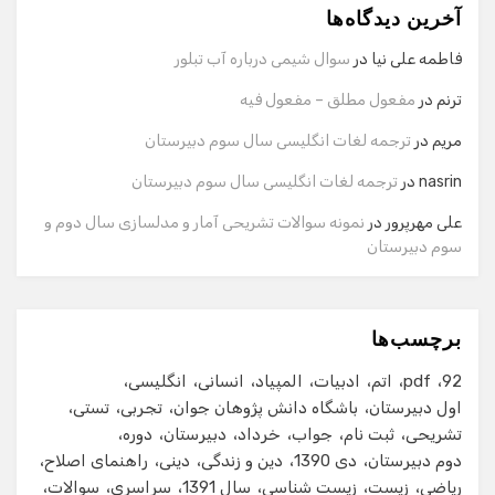
آخرین دیدگاه‌ها
سلام! برای شروع گفت‌وگو لطفاً شماره تماس یا ایمیل خود را
وارد کنید.
فاطمه علی نیا
در
سوال شیمی درباره آب تبلور
نام
ترنم
در
مفعول مطلق – مفعول فیه
مریم
در
ترجمه لغات انگلیسی سال سوم دبیرستان
شماره تماس
nasrin
در
ترجمه لغات انگلیسی سال سوم دبیرستان
علی مهرپرور
در
نمونه سوالات تشریحی آمار و مدلسازی سال دوم و
سوم دبیرستان
ایمیل
برچسب‌ها
شروع گفت‌وگو
92
pdf
اتم
ادبیات
المپیاد
انسانی
انگلیسی
اول دبیرستان
باشگاه دانش پژوهان جوان
تجربی
تستی
تشریحی
ثبت نام
جواب
خرداد
دبیرستان
دوره
دوم دبیرستان
دی 1390
دین و زندگی
دینی
راهنمای اصلاح
ریاضی
زیست
زیست شناسی
سال 1391
سراسری
سوالات