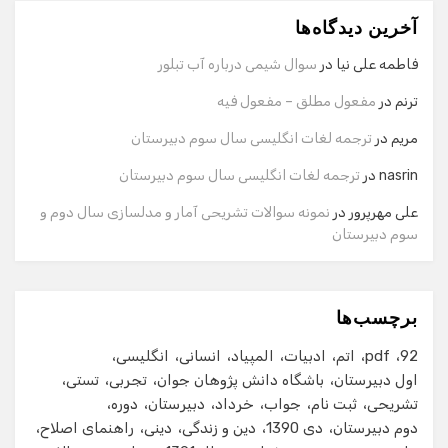
آخرین دیدگاه‌ها
سلام! برای شروع گفت‌وگو لطفاً شماره تماس یا ایمیل خود را
وارد کنید.
فاطمه علی نیا
در
سوال شیمی درباره آب تبلور
نام
ترنم
در
مفعول مطلق – مفعول فیه
مریم
در
ترجمه لغات انگلیسی سال سوم دبیرستان
شماره تماس
nasrin
در
ترجمه لغات انگلیسی سال سوم دبیرستان
علی مهرپرور
در
نمونه سوالات تشریحی آمار و مدلسازی سال دوم و
سوم دبیرستان
ایمیل
برچسب‌ها
شروع گفت‌وگو
92
pdf
اتم
ادبیات
المپیاد
انسانی
انگلیسی
اول دبیرستان
باشگاه دانش پژوهان جوان
تجربی
تستی
تشریحی
ثبت نام
جواب
خرداد
دبیرستان
دوره
دوم دبیرستان
دی 1390
دین و زندگی
دینی
راهنمای اصلاح