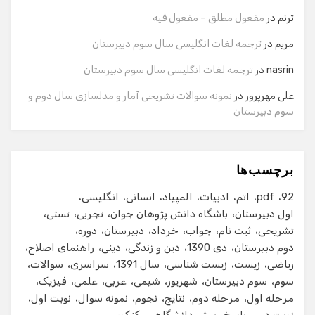
نام
ترنم
در
مفعول مطلق – مفعول فیه
مریم
در
ترجمه لغات انگلیسی سال سوم دبیرستان
شماره تماس
nasrin
در
ترجمه لغات انگلیسی سال سوم دبیرستان
علی مهرپرور
در
نمونه سوالات تشریحی آمار و مدلسازی سال دوم و
سوم دبیرستان
ایمیل
برچسب‌ها
شروع گفت‌وگو
92
pdf
اتم
ادبیات
المپیاد
انسانی
انگلیسی
اول دبیرستان
باشگاه دانش پژوهان جوان
تجربی
تستی
تشریحی
ثبت نام
جواب
خرداد
دبیرستان
دوره
دوم دبیرستان
دی 1390
دین و زندگی
دینی
راهنمای اصلاح
ریاضی
زیست
زیست شناسی
سال 1391
سراسری
سوالات
سوم
سوم دبیرستان
شهریور
شیمی
عربی
علمی
فیزیک
مرحله اول
مرحله دوم
نتایج
نجوم
نمونه سوال
نوبت اول