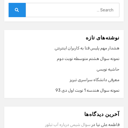
Search
for:
Search
نوشته‌های تازه
هشدار مهم پلیس فتا به کاربران اینترنتی
نمونه سوال هشتم متوسطه نوبت دوم
حاشیه نویسی
معرفی دانشگاه سراسری تبریز
نمونه سوال هندسه 1 نوبت اول دی 93
گفت‌وگو با دستیار هوشمند
دستیار هوشمند
آخرین دیدگاه‌ها
سلام! برای شروع گفت‌وگو لطفاً شماره تماس یا ایمیل خود را
وارد کنید.
فاطمه علی نیا
در
سوال شیمی درباره آب تبلور