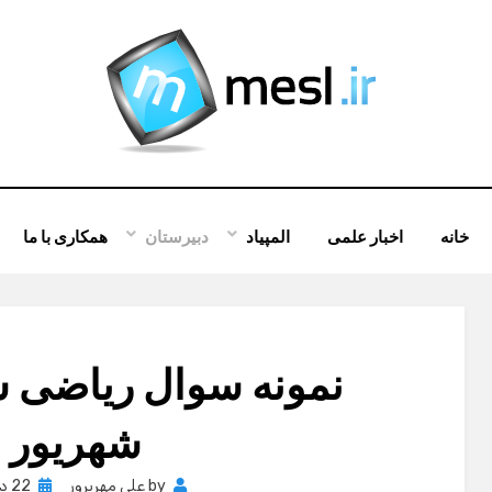
خانه
اخبار علمی
المپیاد
دبیرستان
همکاری با ما
نمونه سوال ریاضی 
شهریور 91
Posted
by
علی مهرپرور
22 دسامبر , 2012