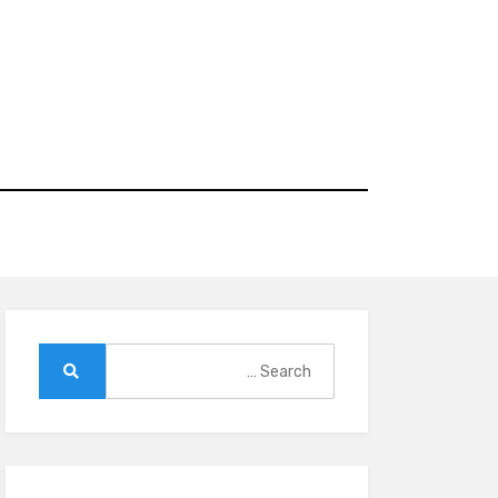
Ski
t
conten
Search
for:
Search