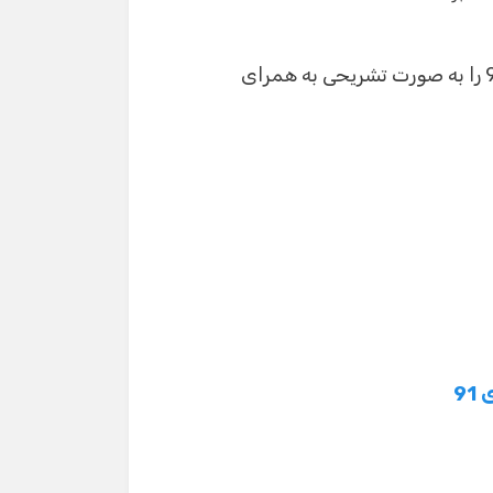
امروز نمونه سوالات ریاضی سوم نوبت دوم شهریور 91 را به صورت تشریحی به همرای
9