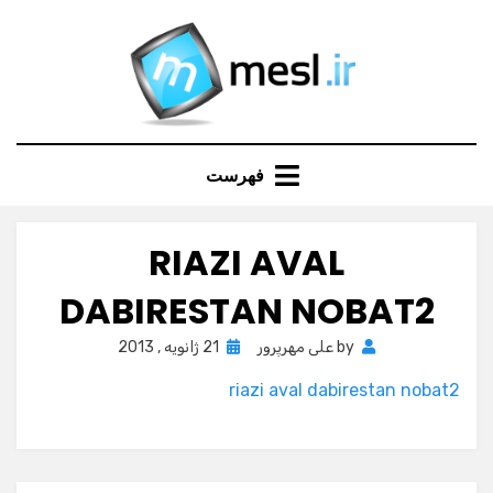
Ski
t
conten
فهرست
RIAZI AVAL
DABIRESTAN NOBAT2
Posted
by
علی مهرپرور
21 ژانویه , 2013
on
riazi aval dabirestan nobat2