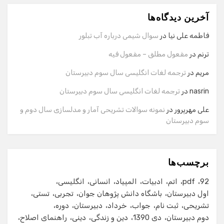
آخرین دیدگاه‌ها
سلام! برای شروع گفت‌وگو لطفاً شماره تماس یا ایمیل خود را
وارد کنید.
فاطمه علی نیا
در
سوال شیمی درباره آب تبلور
نام
ترنم
در
مفعول مطلق – مفعول فیه
مریم
در
ترجمه لغات انگلیسی سال سوم دبیرستان
شماره تماس
nasrin
در
ترجمه لغات انگلیسی سال سوم دبیرستان
علی مهرپرور
در
نمونه سوالات تشریحی آمار و مدلسازی سال دوم و
سوم دبیرستان
ایمیل
برچسب‌ها
شروع گفت‌وگو
92
pdf
اتم
ادبیات
المپیاد
انسانی
انگلیسی
اول دبیرستان
باشگاه دانش پژوهان جوان
تجربی
تستی
تشریحی
ثبت نام
جواب
خرداد
دبیرستان
دوره
دوم دبیرستان
دی 1390
دین و زندگی
دینی
راهنمای اصلاح