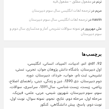
ترنم
در
مفعول مطلق – مفعول فیه
مریم
در
ترجمه لغات انگلیسی سال سوم دبیرستان
شماره تماس
nasrin
در
ترجمه لغات انگلیسی سال سوم دبیرستان
علی مهرپرور
در
نمونه سوالات تشریحی آمار و مدلسازی سال دوم و
سوم دبیرستان
ایمیل
برچسب‌ها
شروع گفت‌وگو
92
pdf
اتم
ادبیات
المپیاد
انسانی
انگلیسی
اول دبیرستان
باشگاه دانش پژوهان جوان
تجربی
تستی
تشریحی
ثبت نام
جواب
خرداد
دبیرستان
دوره
دوم دبیرستان
دی 1390
دین و زندگی
دینی
راهنمای اصلاح
ریاضی
زیست
زیست شناسی
سال 1391
سراسری
سوالات
سوم
سوم دبیرستان
شهریور
شیمی
عربی
علمی
فیزیک
مرحله اول
مرحله دوم
نتایج
نجوم
نمونه سوال
نوبت اول
نوبت دوم
پاسخ
پیش دانشگاهی
کنکور