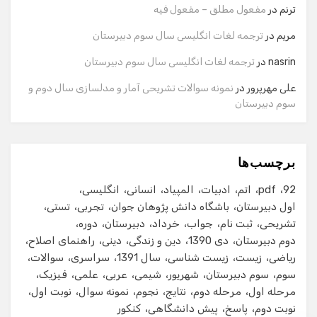
نام
ترنم
در
مفعول مطلق – مفعول فیه
مریم
در
ترجمه لغات انگلیسی سال سوم دبیرستان
شماره تماس
nasrin
در
ترجمه لغات انگلیسی سال سوم دبیرستان
علی مهرپرور
در
نمونه سوالات تشریحی آمار و مدلسازی سال دوم و
سوم دبیرستان
ایمیل
برچسب‌ها
شروع گفت‌وگو
92
pdf
اتم
ادبیات
المپیاد
انسانی
انگلیسی
اول دبیرستان
باشگاه دانش پژوهان جوان
تجربی
تستی
تشریحی
ثبت نام
جواب
خرداد
دبیرستان
دوره
دوم دبیرستان
دی 1390
دین و زندگی
دینی
راهنمای اصلاح
ریاضی
زیست
زیست شناسی
سال 1391
سراسری
سوالات
سوم
سوم دبیرستان
شهریور
شیمی
عربی
علمی
فیزیک
مرحله اول
مرحله دوم
نتایج
نجوم
نمونه سوال
نوبت اول
نوبت دوم
پاسخ
پیش دانشگاهی
کنکور