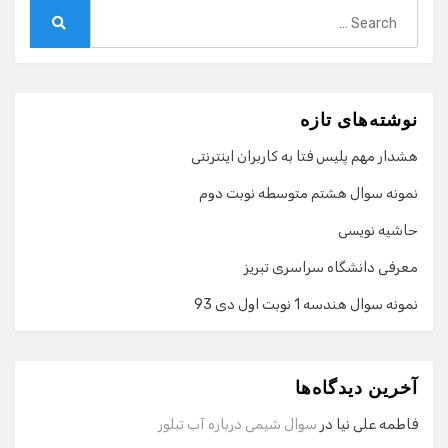
Search
for:
Search
نوشته‌های تازه
هشدار مهم پلیس فتا به کاربران اینترنتی
نمونه سوال هشتم متوسطه نوبت دوم
حاشیه نویسی
معرفی دانشگاه سراسری تبریز
نمونه سوال هندسه 1 نوبت اول دی 93
گفت‌وگو با دستیار هوشمند
دستیار هوشمند
آخرین دیدگاه‌ها
سلام! برای شروع گفت‌وگو لطفاً شماره تماس یا ایمیل خود را
وارد کنید.
فاطمه علی نیا
در
سوال شیمی درباره آب تبلور