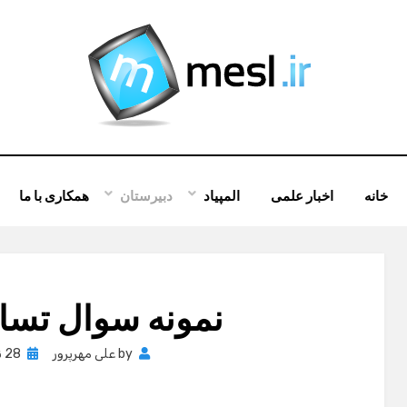
خانه
اخبار علمی
المپیاد
دبیرستان
همکاری با ما
نمونه سوال تساو
Posted
by
علی مهرپرور
28 نوامبر , 2012
on