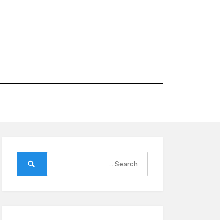
Ski
t
conten
Search
for:
Search