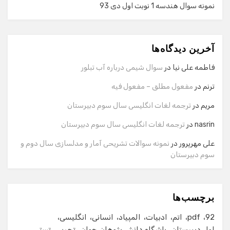
نمونه سوال هندسه 1 نوبت اول دی 93
گفت‌وگو با دستیار هوشمند
دستیار هوشمند
آخرین دیدگاه‌ها
سلام! برای شروع گفت‌وگو لطفاً شماره تماس یا ایمیل خود را
وارد کنید.
فاطمه علی نیا
در
سوال شیمی درباره آب تبلور
نام
ترنم
در
مفعول مطلق – مفعول فیه
مریم
در
ترجمه لغات انگلیسی سال سوم دبیرستان
شماره تماس
nasrin
در
ترجمه لغات انگلیسی سال سوم دبیرستان
علی مهرپرور
در
نمونه سوالات تشریحی آمار و مدلسازی سال دوم و
سوم دبیرستان
ایمیل
برچسب‌ها
شروع گفت‌وگو
92
pdf
اتم
ادبیات
المپیاد
انسانی
انگلیسی
اول دبیرستان
باشگاه دانش پژوهان جوان
تجربی
تستی