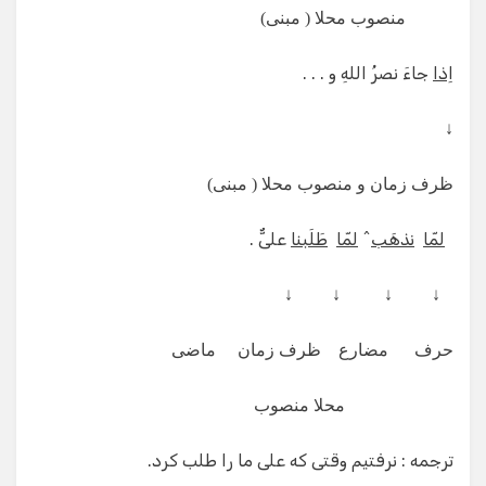
منصوب محلا ( مبنی)
اِذا
جاءَ نصرُ اللهِ و . . .
↓
ظرف زمان و منصوب محلا ( مبنی)
لمّا
نذهَب
̂
لمّا
طَلَبنا
علیٌّ .
↓ ↓ ↓ ↓
حرف مضارع ظرف زمان ماضی
محلا منصوب
ترجمه : نرفتیم وقتی که علی ما را طلب کرد.