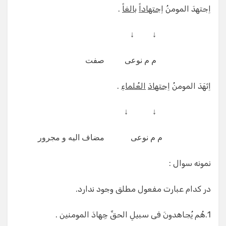
اِجتهدَ المومنُ
اِجتهاداً
بالغاً
.
↓ ↓
م م نوعی صفت
اِتَهَدَ المومنُ
اِجتهادَ
العُلماءِ
.
↓ ↓
م م نوعی مضاف الیه و مجرور
نمونه سوال :
در کدام عبارت مفعول مطلق وجود ندارد.
1.هُم یُجاهدونَ فی سبیلِ الحقِّ جِهادَ المومنین .