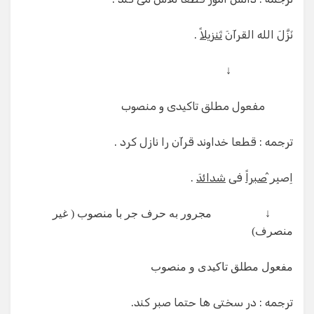
نَزَّلَ الله القرآنَ
تَنزیلا
ً .
↓
مفعول مطلق تاکیدی و منصوب
ترجمه : قطعا خداوند قرآن را نازل کرد .
اِصبِر̂
صبراً
فی
شدائدَ
.
↓
مجرور به حرف جر با منصوب ( غیر
منصرف)
مفعول مطلق تاکیدی و منصوب
ترجمه : در سختی ها حتما صبر کند.