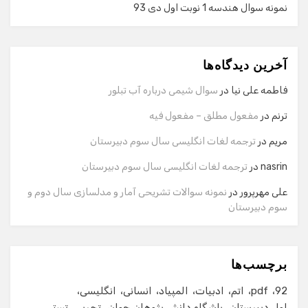
نمونه سوال هندسه 1 نوبت اول دی 93
گفت‌وگو با دستیار هوشمند
دستیار هوشمند
آخرین دیدگاه‌ها
سلام! برای شروع گفت‌وگو لطفاً شماره تماس یا ایمیل خود را
وارد کنید.
فاطمه علی نیا
در
سوال شیمی درباره آب تبلور
نام
ترنم
در
مفعول مطلق – مفعول فیه
مریم
در
ترجمه لغات انگلیسی سال سوم دبیرستان
شماره تماس
nasrin
در
ترجمه لغات انگلیسی سال سوم دبیرستان
علی مهرپرور
در
نمونه سوالات تشریحی آمار و مدلسازی سال دوم و
سوم دبیرستان
ایمیل
برچسب‌ها
شروع گفت‌وگو
92
pdf
اتم
ادبیات
المپیاد
انسانی
انگلیسی
اول دبیرستان
باشگاه دانش پژوهان جوان
تجربی
تستی