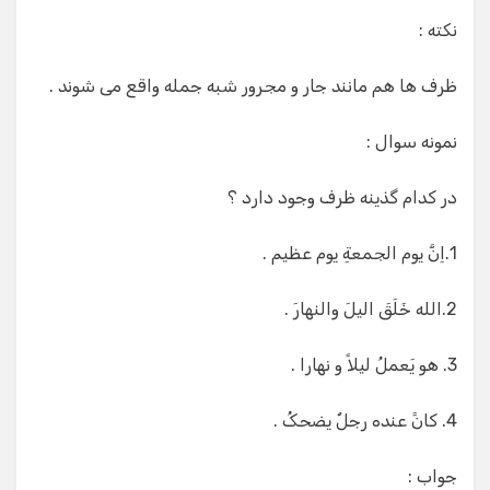
نکته :
ظرف ها هم مانند جار و مجرور شبه جمله واقع می شوند .
نمونه سوال :
در کدام گذینه ظرف وجود دارد ؟
1.اِنَّ یوم الجمعةِ یوم عظیم .
2.الله خَلَقَ الیلَ والنهارَ .
3. هو یَعملُ لیلاً و نهارا .
4. کانََ عنده رجلٌ یضحکُ .
جواب :