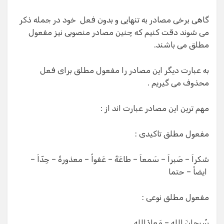
گاهی برخی مصادر به تنهایی و بدون فعل خود در جمله ذکر
می شوند دقت کنیم که چنین مصادر منصوبی نیز مفعول
مطلق می باشند.
به عبارت دیگر این مصادر را مفعول مطلق برای فعل
محذوف می گیریم .
مهم ترین این مصادر عبارت اند از :
مفعول مطلق تاکیدی :
شکراَ – صَبراَ – سَمعاَ – طاعَةً – عَفواً – معذورةً – جِدّاَ –
ایضاً – حتما
مفعول مطلق نوعی :
سُبحانَ الله – مَعاذَالله