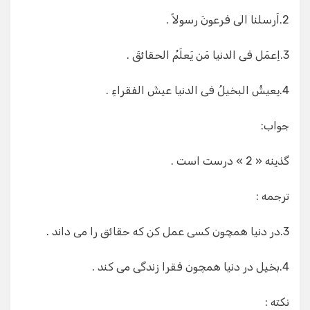
2.اَرسلنا الی فرعونَ رسولاً .
3.اِعمَل فی الدنیا مَن یَعلَمُ الحقائقَ .
4.یعیشُ البخیلُ فی الدنیا عیشَ الفقراءِ .
جواب:
گذینه « 2 » درست است .
ترجمه :
3.در دنیا همچون کسی عمل کن که حقائق را می داند .
4.بخیل در دنیا همچون فقرا زندگی می کند .
نکته :