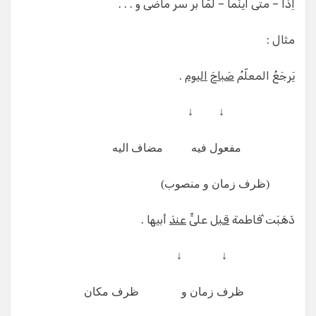
اِذا – متی اَینَما – لمّا بر سر ماضی و . . .
مثال :
یَرجَعُ المعلّمُ
صَباحَ
الیوم
.
↓ ↓
مفعول فیه مضاف الیه
(ظرف زمان و منصوب)
ذَهَبَت̂ فاطمة
قبل
علیٍّ
عندَ
أبیها .
↓ ↓
ظرف زمان و ظرف مکان