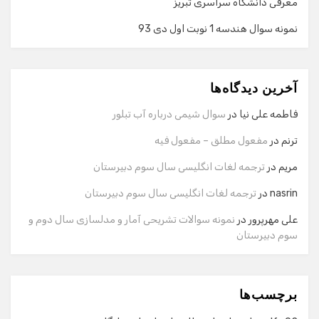
معرفی دانشگاه سراسری تبریز
نمونه سوال هندسه 1 نوبت اول دی 93
گفت‌وگو با دستیار هوشمند
دستیار هوشمند
آخرین دیدگاه‌ها
سلام! برای شروع گفت‌وگو لطفاً شماره تماس یا ایمیل خود را
وارد کنید.
فاطمه علی نیا
در
سوال شیمی درباره آب تبلور
نام
ترنم
در
مفعول مطلق – مفعول فیه
مریم
در
ترجمه لغات انگلیسی سال سوم دبیرستان
شماره تماس
nasrin
در
ترجمه لغات انگلیسی سال سوم دبیرستان
علی مهرپرور
در
نمونه سوالات تشریحی آمار و مدلسازی سال دوم و
سوم دبیرستان
ایمیل
برچسب‌ها
شروع گفت‌وگو