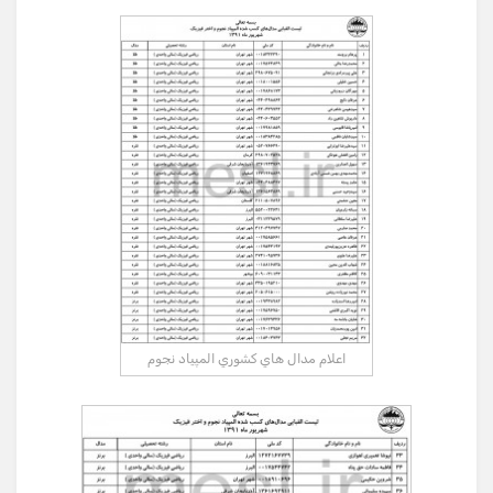
اعلام مدال هاي كشوري المپياد نجوم