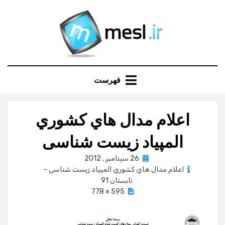
Ski
t
conten
فهرست
اعلام مدال هاي كشوري
المپياد زيست شناسی
Posted
26 سپتامبر , 2012
on
اعلام مدال هاي كشوري المپياد زيست شناسی –
تابستان 91
595 × 778