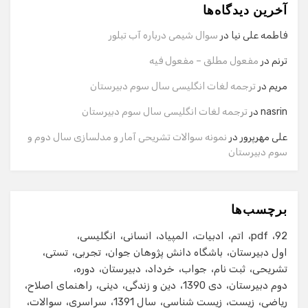
آخرین دیدگاه‌ها
سلام! برای شروع گفت‌وگو لطفاً شماره تماس یا ایمیل خود را
وارد کنید.
فاطمه علی نیا
در
سوال شیمی درباره آب تبلور
نام
ترنم
در
مفعول مطلق – مفعول فیه
مریم
در
ترجمه لغات انگلیسی سال سوم دبیرستان
شماره تماس
nasrin
در
ترجمه لغات انگلیسی سال سوم دبیرستان
علی مهرپرور
در
نمونه سوالات تشریحی آمار و مدلسازی سال دوم و
سوم دبیرستان
ایمیل
برچسب‌ها
شروع گفت‌وگو
92
pdf
اتم
ادبیات
المپیاد
انسانی
انگلیسی
اول دبیرستان
باشگاه دانش پژوهان جوان
تجربی
تستی
تشریحی
ثبت نام
جواب
خرداد
دبیرستان
دوره
دوم دبیرستان
دی 1390
دین و زندگی
دینی
راهنمای اصلاح
ریاضی
زیست
زیست شناسی
سال 1391
سراسری
سوالات