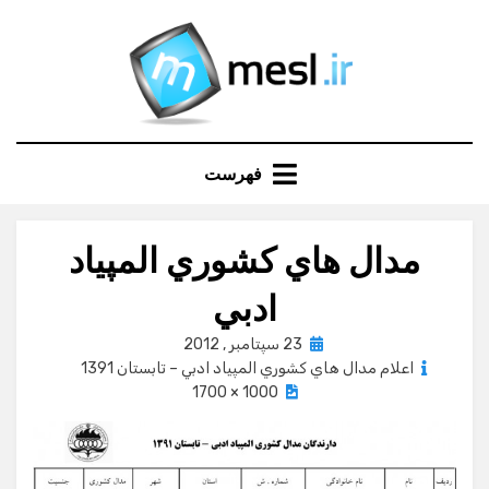
Ski
t
conten
فهرست
مدال هاي كشوري المپياد
ادبي
Posted
23 سپتامبر , 2012
on
اعلام مدال هاي كشوري المپياد ادبي – تابستان 1391
1000 × 1700