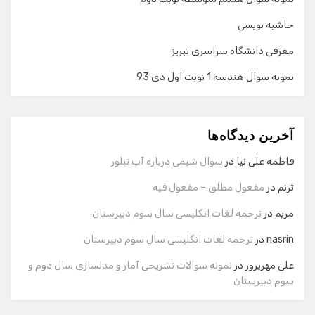
حاشیه نویسی
معرفی دانشگاه سراسری تبریز
نمونه سوال هندسه 1 نوبت اول دی 93
گفت‌وگو با دستیار هوشمند
دستیار هوشمند
آخرین دیدگاه‌ها
سلام! برای شروع گفت‌وگو لطفاً شماره تماس یا ایمیل خود را
وارد کنید.
فاطمه علی نیا
در
سوال شیمی درباره آب تبلور
نام
ترنم
در
مفعول مطلق – مفعول فیه
مریم
در
ترجمه لغات انگلیسی سال سوم دبیرستان
شماره تماس
nasrin
در
ترجمه لغات انگلیسی سال سوم دبیرستان
علی مهرپرور
در
نمونه سوالات تشریحی آمار و مدلسازی سال دوم و
سوم دبیرستان
ایمیل