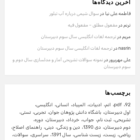
آخرین دیدگاه‌ها
سلام! برای شروع گفت‌وگو لطفاً شماره تماس یا ایمیل خود را
وارد کنید.
فاطمه علی نیا
در
سوال شیمی درباره آب تبلور
نام
ترنم
در
مفعول مطلق – مفعول فیه
مریم
در
ترجمه لغات انگلیسی سال سوم دبیرستان
شماره تماس
nasrin
در
ترجمه لغات انگلیسی سال سوم دبیرستان
علی مهرپرور
در
نمونه سوالات تشریحی آمار و مدلسازی سال دوم و
سوم دبیرستان
ایمیل
برچسب‌ها
شروع گفت‌وگو
92
pdf
اتم
ادبیات
المپیاد
انسانی
انگلیسی
اول دبیرستان
باشگاه دانش پژوهان جوان
تجربی
تستی
تشریحی
ثبت نام
جواب
خرداد
دبیرستان
دوره
دوم دبیرستان
دی 1390
دین و زندگی
دینی
راهنمای اصلاح
ریاضی
زیست
زیست شناسی
سال 1391
سراسری
سوالات