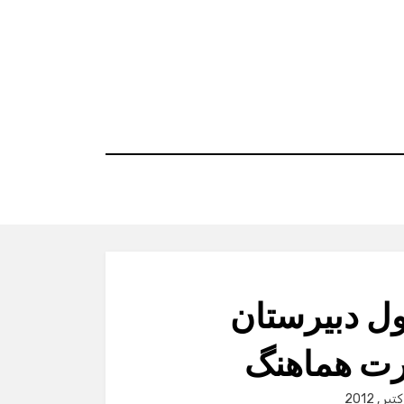
ل دبیرستان
P