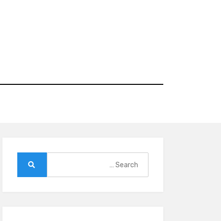
Ski
t
conten
Search
for:
Search