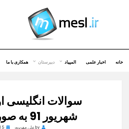
خانه
اخبار علمی
المپیاد
دبیرستان
همکاری با ما
سوالات انگلیسی او
شهریور 91 به صورت هماهنگ
osted
by
علی مهرپرور
5 اکتبر , 2012