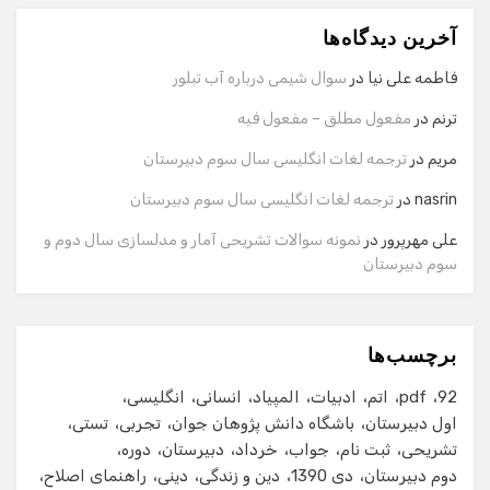
آخرین دیدگاه‌ها
سلام! برای شروع گفت‌وگو لطفاً شماره تماس یا ایمیل خود را
وارد کنید.
فاطمه علی نیا
در
سوال شیمی درباره آب تبلور
نام
ترنم
در
مفعول مطلق – مفعول فیه
مریم
در
ترجمه لغات انگلیسی سال سوم دبیرستان
شماره تماس
nasrin
در
ترجمه لغات انگلیسی سال سوم دبیرستان
علی مهرپرور
در
نمونه سوالات تشریحی آمار و مدلسازی سال دوم و
سوم دبیرستان
ایمیل
برچسب‌ها
شروع گفت‌وگو
92
pdf
اتم
ادبیات
المپیاد
انسانی
انگلیسی
اول دبیرستان
باشگاه دانش پژوهان جوان
تجربی
تستی
تشریحی
ثبت نام
جواب
خرداد
دبیرستان
دوره
دوم دبیرستان
دی 1390
دین و زندگی
دینی
راهنمای اصلاح