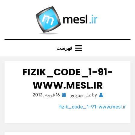
Ski
t
conten
فهرست
FIZIK_CODE_1-91-
WWW.MESL.IR
Posted
by
علی مهرپرور
16 فوریه , 2013
on
fizik_code_1-91-www.mesl.ir