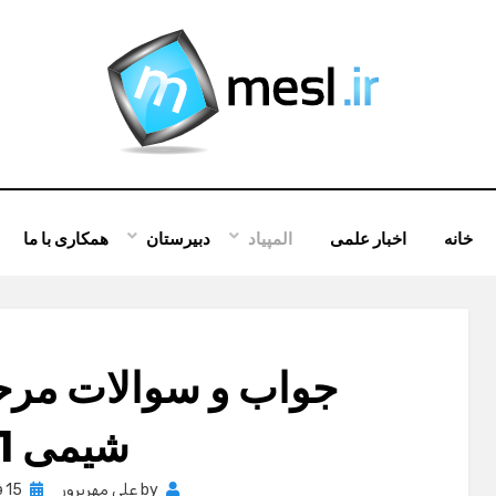
خانه
اخبار علمی
المپیاد
دبیرستان
همکاری با ما
جواب و سوالات مرحله
شیمی 91
Posted
by
علی مهرپرور
15 فوریه , 2013