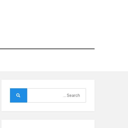
Ski
t
conten
Search
for:
Search