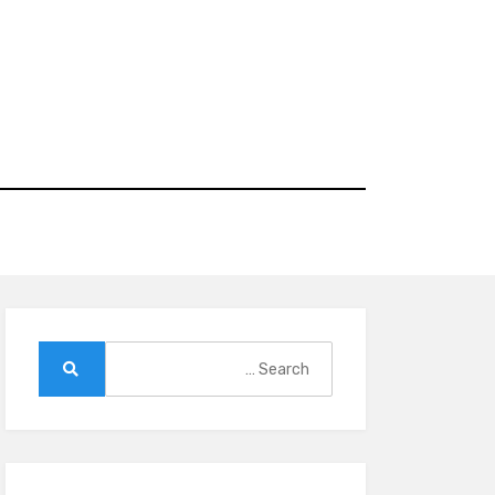
Ski
t
conten
Search
for:
Search